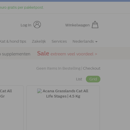
euro gratis per pakketpost.
Log In
Winkelwagen
Kat & hond tips
Zakelijk
Services
Nederlands
Sale
p supplementen
extreem veel voordeel >
Geen Items In Bestelling |
Checkout
List
Grid