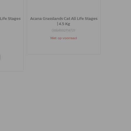
Life Stages
Acana Grasslands Cat All Life Stages
| 4.5 Kg
0064992714727
Niet op voorraad