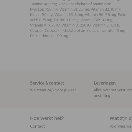
Taurine: 400 mg, Zinc (Zinc chelate of amino acid
hydrate): 150 mg, Vitamin B1: 25 mg, Vitamin B2: 10 mg,
Niacin: 50 mg, Vitamin B5: 8 mg, Vitamin B6: 7.5 mg, Folic
acid: 0.75 mg, Biotin: 0.01 mg, Vitamin B12: 0.1 mg,
Vitamin A: 1875 IU, Vitamin D: 250 IU, Vitamin E: 150 IU,
Copper (Copper (II) chelate of amino acid hydrate): 11mg,
DL-methionine: 99 mg.
Service & contact
Leveringen
We staan 24/7 voor je klaar
Alles over het versture
bestelling
Hoe werkt het?
Wat zijn 
Contact
Voorwaarde