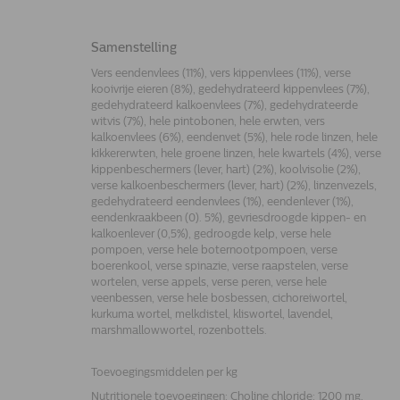
Samenstelling
Vers eendenvlees (11%), vers kippenvlees (11%), verse
kooivrije eieren (8%), gedehydrateerd kippenvlees (7%),
gedehydrateerd kalkoenvlees (7%), gedehydrateerde
witvis (7%), hele pintobonen, hele erwten, vers
kalkoenvlees (6%), eendenvet (5%), hele rode linzen, hele
kikkererwten, hele groene linzen, hele kwartels (4%), verse
kippenbeschermers (lever, hart) (2%), koolvisolie (2%),
verse kalkoenbeschermers (lever, hart) (2%), linzenvezels,
gedehydrateerd eendenvlees (1%), eendenlever (1%),
eendenkraakbeen (0). 5%), gevriesdroogde kippen- en
kalkoenlever (0,5%), gedroogde kelp, verse hele
pompoen, verse hele boternootpompoen, verse
boerenkool, verse spinazie, verse raapstelen, verse
wortelen, verse appels, verse peren, verse hele
veenbessen, verse hele bosbessen, cichoreiwortel,
kurkuma wortel, melkdistel, kliswortel, lavendel,
marshmallowwortel, rozenbottels.
Toevoegingsmiddelen per kg
Nutritionele toevoegingen: Choline chloride: 1200 mg,