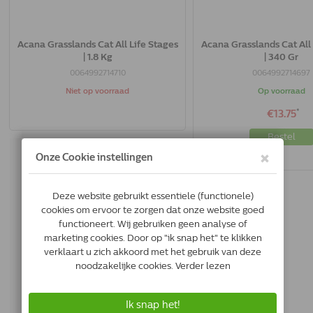
Acana Grasslands Cat All Life Stages
Acana Grasslands Cat All 
| 1.8 Kg
| 340 Gr
0064992714710
0064992714697
Niet op voorraad
Op voorraad
*
€13.75
Bestel