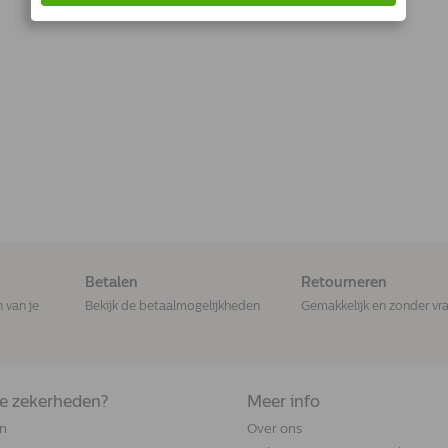
Betalen
Retourneren
n van je
Bekijk de betaalmogelijkheden
Gemakkelijk en zonder vr
de zekerheden?
Meer info
n
Over ons