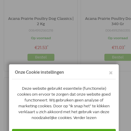
Acana Prairie Poultry Dog Classics |
Acana Prairie Poultry Dog
2 Kg
340 Gr
0064992560218
0064992560355
Op voorraad
Op voorraad
*
*
€21.53
€11.03
Bestel
Bestel