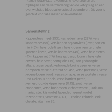
Prairie Poultry laag-glycemische havergrutten die
bijdragen aan de vermindering van de vetopslag en een
evenwichtige bloedsuikerspiegel bevorderen. Dit voer is
geschikt voor alle rassen en levensfasen.
Samenstelling
Kippenvlees meel (25%), gesneden haver (23%), vers
kippenvlees (5%), vers kippen orgaanvlees (lever, hart en
nier) (5%), hele rode linzen, hele groenen erwten, hele
groenen linzen, vers kalkoenvlees (4%), verse hele eieren
(4%), kippen vet (4%), hele garbanzo bonen, hele gele
erwten, hele haver, haring olie (3%), zon gedroogde
alfalfa, linzen vezel, gedroogde bruine zeewier, verse
pompoen, verse butternut squash, verse pastinaak, verse
groene boerenkool , verse spinazie, verse wortelen, verse
Red Delicious appels, verse bartlett peren,
gevriesdroogde kippenlever (0.1%), zout , verse
cranberries, verse bosbessen, cichoreiwortel , kurkuma,
mariadistel, kliswortel, lavendel, heemstwortel,
rozenbottels, vitamine A, D3, E, choline chloride, zink
chelate, vitamine B5.