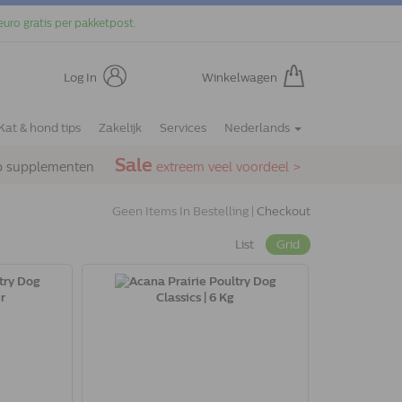
euro gratis per pakketpost.
Log In
Winkelwagen
Kat & hond tips
Zakelijk
Services
Nederlands
Sale
p supplementen
extreem veel voordeel >
Geen Items In Bestelling |
Checkout
List
Grid