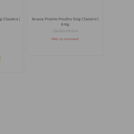
 Classics |
Acana Prairie Poultry Dog Classics |
6 Kg
0064992560614
Niet op voorraad