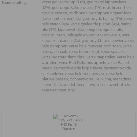
Verse gefileerde kip (13%), gedroogd kippenvlees
Samenstelling:
(12%), gedroogd kalkoenvlees (11%), rode linzen, hele
groene erwten, veldbonen, vers kippen orgaanvlees
(lever, hart en nier)(4%), gedroogde haring (4%), verse
hele eieren (4%), verse gefileerde platvis (4%), haring
olie (3%), kippenvet (3%), zongedroogde alfalfa,
groene linzen, hele gele erwten, erwtenvezels, vers
kippenkraakbeen (2%), gedroogd bruin zeewier, verse
hele pompoen, verse hele muskaat pompoen, verse
hele pastinaak, verse boerenkool, verse spinazie,
verse mosterdplant blad, verse raapstelen, verse hele
wortelen, verse Red Delicious appels, verse Barlett
peren, gevriesdroogde kippenlever, gevriesdroogde
kalkoenlever, verse hele veenbessen, verse hele
blauwe bessen, cichoreiwortel, kurkuma, mariadistel,
kliswortel, lavendel, heemstwortel en rozenbottels.
Toevoegingen: zink.