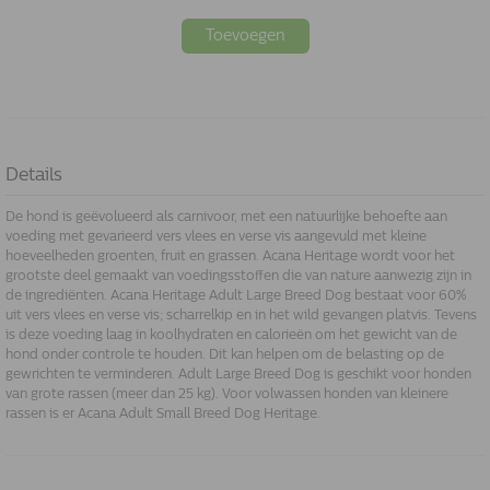
Toevoegen
Details
De hond is geëvolueerd als carnivoor, met een natuurlijke behoefte aan
voeding met gevarieerd vers vlees en verse vis aangevuld met kleine
hoeveelheden groenten, fruit en grassen. Acana Heritage wordt voor het
grootste deel gemaakt van voedingsstoffen die van nature aanwezig zijn in
de ingrediënten. Acana Heritage Adult Large Breed Dog bestaat voor 60%
uit vers vlees en verse vis; scharrelkip en in het wild gevangen platvis. Tevens
is deze voeding laag in koolhydraten en calorieën om het gewicht van de
hond onder controle te houden. Dit kan helpen om de belasting op de
gewrichten te verminderen. Adult Large Breed Dog is geschikt voor honden
van grote rassen (meer dan 25 kg). Voor volwassen honden van kleinere
rassen is er Acana Adult Small Breed Dog Heritage.