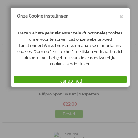
Advantix 100/500 | Hond 4-10 Kg | 6 Pipetten
€39.00
Bestel
Effipro Spot On Kat | 4 Pipetten
€22.00
Bestel