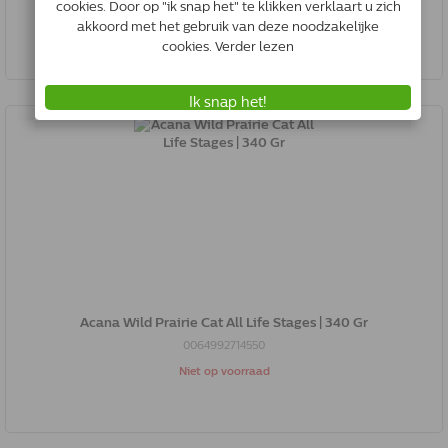
Bestel
Acana Wild Prairie Cat All Life Stages | 340 Gr
0064992714550
Niet op voorraad