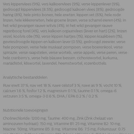
Vers kippenvlees (9%), vers kalkoenvlees (9%), verse kippenlever (9%),
gedroogd kippenvlees (8.5%), gedroogd kalkoen vlees (8%), gedroogde
haring (8%), hele pinto bonen, hele erwten, kippen vet (6%), hele rode
linzen, hele kikkererwten, hele groene linzen, verse scharrel eieren (4%), in
het wild gevangen rauwe witvis (4%), in het wild gevangen rauwe
regenboog forel (4%), vers kalkoen orgaanvlees (lever en hart) (2%), linzen
vezel, koolvis olie (1%), verse kippen hartjes (1%), kippen kraakbeen (1%),
gevriesdroogde kippen en kalkoen lever (0.5%), gedroogd zeewier, verse
hele pompoen, verse hele muskaat pompoen, verse boerenkool, verse
spinazie, verse raapstelen, verse wortels, verse appels, verse peren, verse
hele cranberry’s, verse hele blauwe bessen, cichoreiwortel, kurkuma,
mariadistel, kliswortel, lavendel, heemstwortel, rozenbottels.
Analytische bestanddelen
Ruw eiwit 37 %, ruw vet 18 %, ruwe celstof 3 %, ruwe as 9 %, vocht 10 %,
calcium 1.6 %, fosfor 1.2 %, magnesium 0.1 %, taurine 0.1 %, omega-6
vetzuren 3.5 %, omega-3 0.6 %, DHA / EPA 0.2 % / 0.2 %.
Nutritionele toevoegingen
Cholinechloride: 1200 mg, Taurine: 400 mg, Zink (Zink chelaat van
aminozuren hydraat): 150 mg, Vitamine B1: 25 mg, Vitamine B2: 10 mg,
Niacine: 50mg, Vitamine B5: 8 mg, Vitamine B6: 7.5 mg, Foliumzuur: 0.75