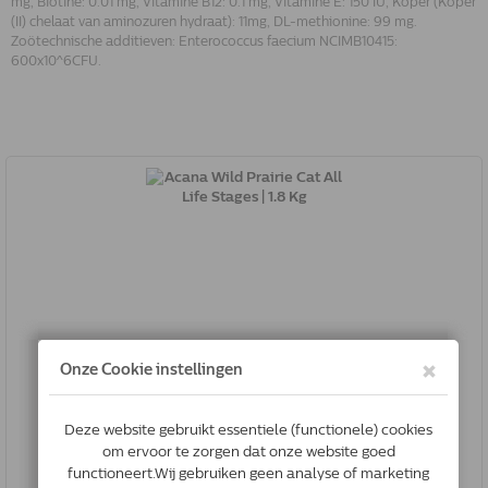
mg, Biotine: 0.01 mg, Vitamine B12: 0.1 mg, Vitamine E: 150 IU, Koper (Koper
(II) chelaat van aminozuren hydraat): 11mg, DL-methionine: 99 mg.
Zoötechnische additieven: Enterococcus faecium NCIMB10415:
600x10^6CFU.
Acana Wild Prairie Cat All Life Stages | 1.8 Kg
0064992714574
Op voorraad
*
€32.89