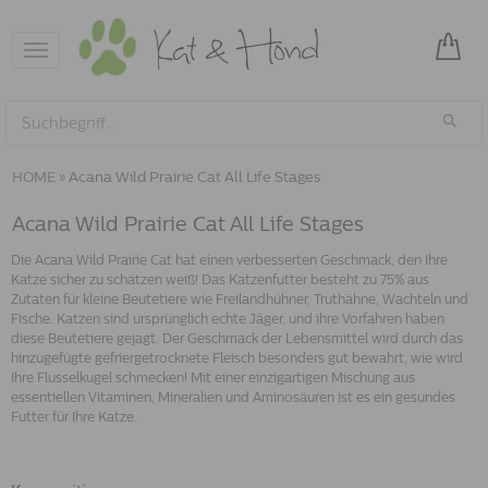
Toggle
navigation
HOME
»
Acana Wild Prairie Cat All Life Stages
Acana Wild Prairie Cat All Life Stages
Die Acana Wild Prairie Cat hat einen verbesserten Geschmack, den Ihre
Katze sicher zu schätzen weiß! Das Katzenfutter besteht zu 75% aus
Zutaten für kleine Beutetiere wie Freilandhühner, Truthähne, Wachteln und
Fische. Katzen sind ursprünglich echte Jäger, und ihre Vorfahren haben
diese Beutetiere gejagt. Der Geschmack der Lebensmittel wird durch das
hinzugefügte gefriergetrocknete Fleisch besonders gut bewahrt, wie wird
Ihre Flusselkugel schmecken! Mit einer einzigartigen Mischung aus
essentiellen Vitaminen, Mineralien und Aminosäuren ist es ein gesundes
Futter für Ihre Katze.