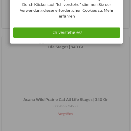
*
€31.65
Jetzt kaufen
Acana Wild Prairie Cat All Life Stages | 340 Gr
0064992714550
Vergriffen