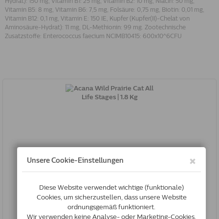
Hydrat): 150 mg, Vitamin B1: 25 mg, Vitamin B2: 10 mg, Niacin: 50 mg,
Vitamin B5: 8 mg, Vitamin B6: 7,5 mg, Folsäure: 0,75 mg, Biotin: 0,01 mg,
Vitamin B12: 0,1 mg, Vitamin E: 150 IE, Kupfer (Kupfer(II)-Chelat von
Aminosäure-Hydrat): 11 mg, DL-Methionin: 99 mg. Zootechnische
Zusatzstoffe: Enterococcus faecium NCIMB10415: 600x10^6CFU
Acana Wild Prairie Cat All Life Stages | 1.8 Kg
0064992714574
Auf lager