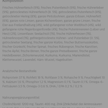
Komposition
Frisches Hühnerfleisch (9%), frisches Putenfleisch (9%), frische Hühnerleber
(9%), getrocknetes Hühnerfleisch (8. 5%), getrocknetes Putenfleisch (8%),
getrockneter Hering (8%), ganze Pintobohnen, ganze Erbsen, Hühnerfett
(6%), ganze rote Linsen, ganze Kichererbsen, ganze grüne Linsen, frische
Eier aus Freilandhaltung (4%), wild gefangener roher Weißfisch (4%), wild
gefangene rohe Regenbogenforelle (4%), frische Puteninnereien (Leber und
Herz) (2%), Linsenfaser, Seelachsöl (1%), frische Hühnerherzen (1%),
Hühnerknorpel (1%), gefriergetrocknete Hühner- und Putenleber (0. 5%),
getrockneter Seetang, frischer ganzer Kürbis, frischer Butternusskürbis,
frischer Grünkohl, frischer Spinat, frisches Rübengrün, frische Karotten,
frische Äpfel, frische Birnen, frische ganze Preiselbeeren, frische ganze
Heidelbeeren, Zichorienwurzel, Kurkuma, Kurkuma, Mariendistel,
Klettenwurzel, Lavendel, Häm-Wurzel, Hagebutten
Analytische Bestandteile
Rohprotein 37 %, Rohfett 18 %, Rohfaser 3 %, Rohasche 9 %, Feuchtigkeit 10
%, Kalzium 1,6 %, Phosphor 1,2 %, Magnesium 0,1 %, Taurin 0,1 %, Omega-6-
Fettsäuren 3,5 %, Omega-3 0,6 %, DHA / EPA 0,2 % / 0,2 %
Nahrungsergänzungsmittel
Cholinchlorid: 1200 mg, Taurin: 400 mg, Zink (Zinkchelat der Aminosäuren