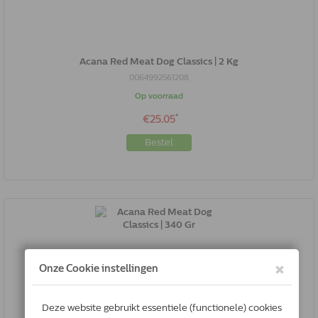
Acana Red Meat Dog Classics | 2 Kg
0064992561208
Op voorraad
*
€25.05
Bestel