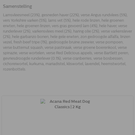
Samenstelling
Lamsvleesmeel (23%), gesneden haver (22%), verse Angus rundvlees (5%),
vers Yorkshire varken (5%), lams vet (5%), hele rode linzen, hele groenen
erwten, hele groenen linzen, vers gras gevoerd lam (4%), hele haver, verse
runderlever (2%), varkensvlees meel (2%), haring olie (2%), verse varkenslever
(2%), hele garbanzo bonen, hele gele erwten, zon gedroogde alfalfa, linzen
vezel, fresh beef tripe (1%), gedroogde bruine zeewier, verse pompoen,
verse butternut squash, verse pastinaak, verse groene boerenkool, verse
spinazie, verse wortelen, verse Red Delicious appels, verse Bartlett peren,
gevriesdroogde runderlever (0.1%), verse cranberries, verse bosbessen,
cichoreiwortel, kurkuma, mariadistel, kliswortel, lavendel, heemstwortel,
rozenbottels.