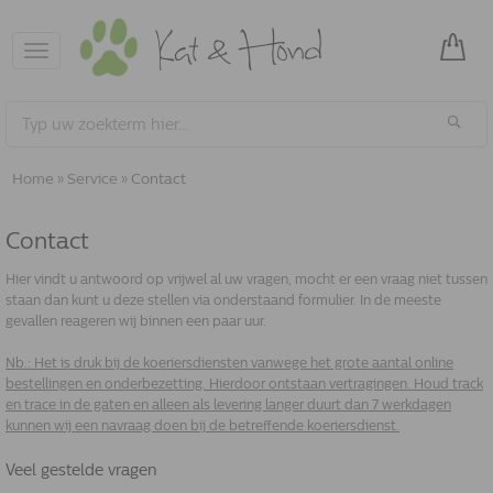
Toggle
navigation
Home
»
Service
»
Contact
Contact
Hier vindt u antwoord op vrijwel al uw vragen, mocht er een vraag niet tussen
staan dan kunt u deze stellen via onderstaand formulier. In de meeste
gevallen reageren wij binnen een paar uur.
Nb.: Het is druk bij de koeriersdiensten vanwege het grote aantal online
bestellingen en onderbezetting. Hierdoor ontstaan vertragingen. Houd track
en trace in de gaten en alleen als levering langer duurt dan 7 werkdagen
kunnen wij een navraag doen bij de betreffende koeriersdienst.
veel gestelde vragen