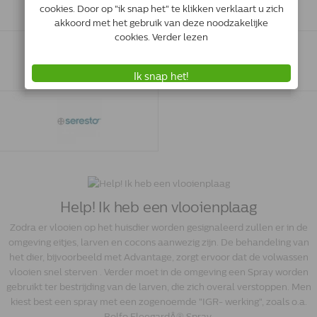
Help! Ik heb een vlooienplaag
Zodra er vlooien op het huisdier worden gesignaleerd zullen er in de
omgeving eitjes, larven en cocons aanwezig zijn. De behandeling van
het dier, bijvoorbeeld met Advantage, zorgt ervoor dat de volwassen
vlooien snel sterven . Verder moet in de omgeving een Spray worden
gebruikt ter bestrijding van de larven, die zich overal verstoppen. Men
kiest best een spray met een zogenoemde "IGR- werking", zoals o.a.
Bolfo FleegardÂ® Spray.