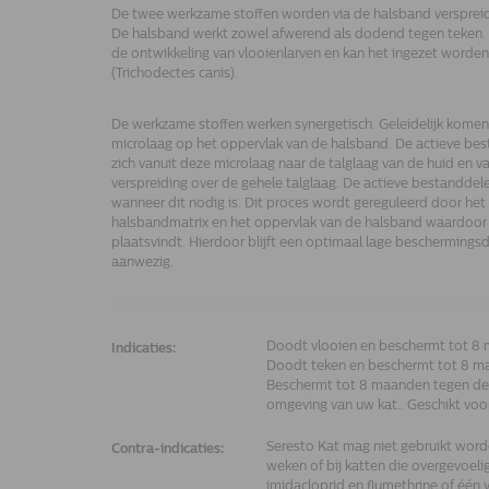
De twee werkzame stoffen worden via de halsband verspreid 
De halsband werkt zowel afwerend als dodend tegen teken.
de ontwikkeling van vlooienlarven en kan het ingezet worde
(Trichodectes canis).
De werkzame stoffen werken synergetisch. Geleidelijk komen e
microlaag op het oppervlak van de halsband. De actieve be
zich vanuit deze microlaag naar de talglaag van de huid en va
verspreiding over de gehele talglaag. De actieve bestanddele
wanneer dit nodig is. Dit proces wordt gereguleerd door het 
halsbandmatrix en het oppervlak van de halsband waardoor 
plaatsvindt. Hierdoor blijft een optimaal lage beschermin
aanwezig.
Doodt vlooien en beschermt tot 8 
Indicaties:
Doodt teken en beschermt tot 8 ma
Beschermt tot 8 maanden tegen de o
omgeving van uw kat.. Geschikt voor
Seresto Kat mag niet gebruikt worden
Contra-indicaties:
weken of bij katten die overgevoel
imidacloprid en flumethrine of één 