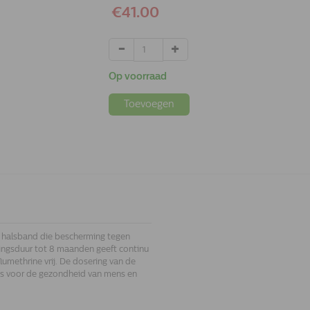
€41.00
Op voorraad
Toevoegen
e halsband die bescherming tegen
kingsduur tot 8 maanden geeft continu
umethrine vrij. De dosering van de
 is voor de gezondheid van mens en