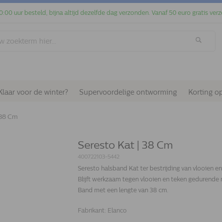
0:00 uur besteld, bijna altijd dezelfde dag verzonden. Vanaf 50 euro gratis verz
Klaar voor de winter?
Supervoordelige ontworming
Korting o
 38 Cm
Seresto Kat | 38 Cm
400722103-5442
Seresto halsband Kat ter bestrijding van vlooien en
Blijft werkzaam tegen vlooien en teken gedurend
Band met een lengte van 38 cm.
Fabrikant:
Elanco