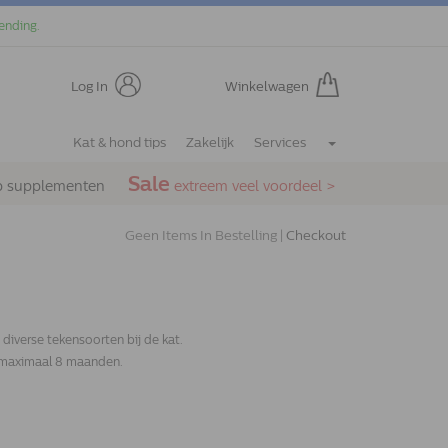
ending.
Log In
Winkelwagen
Kat & hond tips
Zakelijk
Services
Sale
p supplementen
extreem veel voordeel >
Geen Items In Bestelling |
Checkout
 diverse tekensoorten bij de kat.
e maximaal 8 maanden.