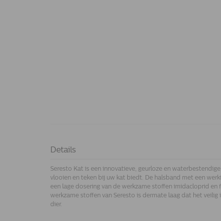
Details
Seresto Kat is een innovatieve, geurloze en waterbestendig
vlooien en teken bij uw kat biedt. De halsband met een wer
een lage dosering van de werkzame stoffen imidacloprid en fl
werkzame stoffen van Seresto is dermate laag dat het veilig
dier.