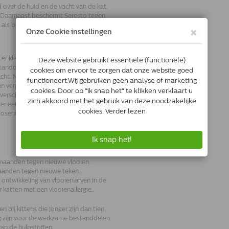
over de huid en de vacht van de kat.
 Daarnaast beschermt Seresto tegen
n als behandeling van luizenbesmetting
r kleine hoeveelheden vrij via de
standdelen van Seresto verspreiden
cht. Neutrale oliën helpen bij de
n verplaatsen zich naar de talglaag
verschil in concentratie tussen de
er een zeer nauwkeurige dosering
gsdosering gedurende 8 maanden
maanden tegen nieuwe vlooien..
anden tegen nieuwe teken..
ntwikkeling van vlooienlarven in de
 katten met een vlooienallergie..
 bij kittens die jonger zijn dan tien
ig zijn voor de werkzame bestanddelen
van de hulpstoffen.