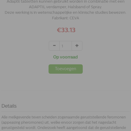
Adaptil tabletten kunnen gebruikt worden in combinatie met een
ADAPTIL verdamper, Halsband of Spray.
Deze werking is in wetenschappelijke en klinische studies bewezen.
Fabrikant:
CEVA
€33.13
Op voorraad
Toevoegen
Details
Alle melkgevende teven scheiden zogenaamde geruststellende feromonen
(appeasing pheromones) uit, welke ervoor zorgen dat het nageslacht
gerustgesteld wordt. Onderzoek heeft aangetoond dat de geruststellende