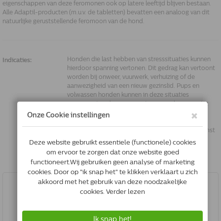
eigenschappen van deze feromonen ook op latere leeftijd blijven bestaan.
Alle Adaptil-producten (m.u.v. de tabletten) bevatten een analoog van dit
natuurlijke geruststellende feromoon van de hond.
Honden die last hebben van stresssituaties kunnen
Indicaties:
hierdoor spanning vertonen. Dit gedrag kan vertoont
worden bij onweer, vuurwerk, verhuizing of de
aanwezigheid van een nieuw gezinslid. Pups en
volwassen honden kunnen in deze situaties
ongewenst gedrag gaan vertonen zoals overmatig
blaffen of likken en onzindelijk of vernielzuchtig
worden. Wanneer deze situaties en dit gedrag
bekend bij u zijn, kan de Adaptil verdamper uitkomst
bieden.