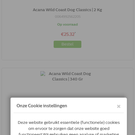
Acana Wild Coast Dog Classics | 2 Kg
0064992562205
Op voorraad
*
€25.32
Bestel
Acana Wild Coast Dog Classics | 340 Gr