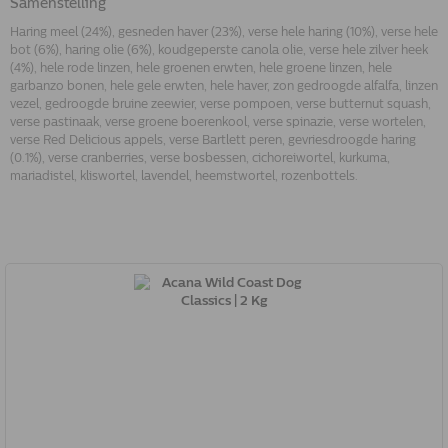
Samenstelling
Haring meel (24%), gesneden haver (23%), verse hele haring (10%), verse hele
bot (6%), haring olie (6%), koudgeperste canola olie, verse hele zilver heek
(4%), hele rode linzen, hele groenen erwten, hele groene linzen, hele
garbanzo bonen, hele gele erwten, hele haver, zon gedroogde alfalfa, linzen
vezel, gedroogde bruine zeewier, verse pompoen, verse butternut squash,
verse pastinaak, verse groene boerenkool, verse spinazie, verse wortelen,
verse Red Delicious appels, verse Bartlett peren, gevriesdroogde haring
(0.1%), verse cranberries, verse bosbessen, cichoreiwortel, kurkuma,
mariadistel, kliswortel, lavendel, heemstwortel, rozenbottels.