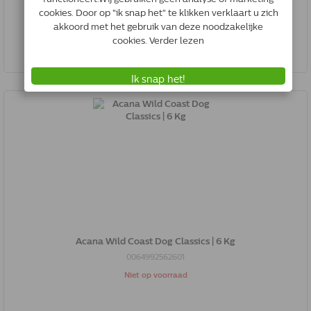
0064992562342
Niet op voorraad
Acana Wild Coast Dog Classics | 6 Kg
0064992562601
Niet op voorraad