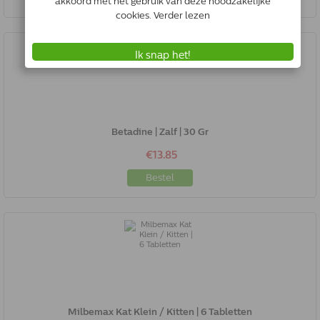
Betadine | Zalf | 30 Gr
€13.85
Bestel
Milbemax Kat Klein / Kitten | 6 Tabletten