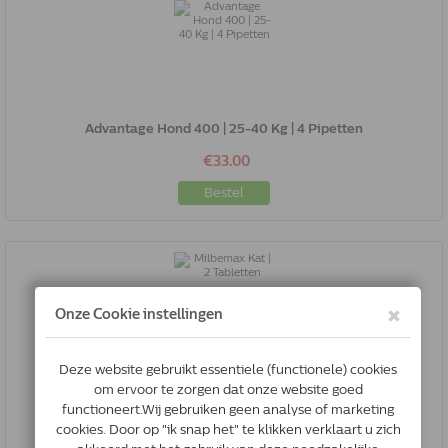
Advantage Hond 400 | 25-40 Kg | 4 Pipetten
€33.00
Bestel
Milbemax Kat | 2 Tabletten
€14.84
Bestel