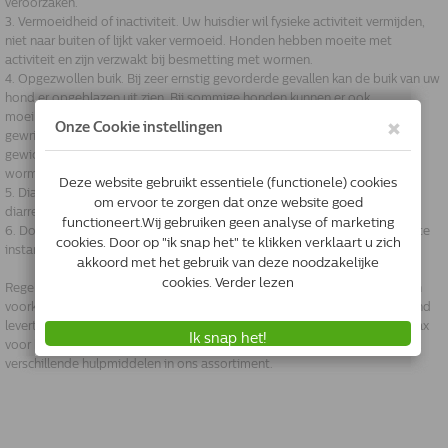
veroorzaken.
3. Vermoeidheid of inactiviteit. Uw huisdier wil fysieke activiteit vermijden,
niet naar buiten of lijkt vaker vermoeid. Honden hebben moeite met
activiteit en zijn verzwakt bij besmetting met wormen.
4. Opgezwollen buik. Bij zeer ernstig gevorderde gevallen kan de buik van uw
hond er opgeblazen uit zien. Bij sommige honden kunnen er ook
moeilijkheden met lopen ontstaan en lijkt het alsof de hond
gewrichtsproblemen heeft. Veel huisdiereigenaren zien dit als
gewichtstoename en hebben daardoor niet direct door dat het om een
worminfectie gaat.
5. Diarree en braken. Veel honden krijgen gaan braken en krijgen last van
diarree.
6. Doffe vacht. Besmette honden krijgen meestal een doffe vacht, in eerste
instantie niet direct zichtbaar.
Regelmatig ontwormen kan veel ongemakken en gezondheidsproblemen
voorkomen, wij adviseren u dit 4x per jaar bij uw hond te doen. Kat & Hond
levert u middelen van o.a. Banminth pasta, Dolthene, Drontal en Milbemax
voor het ontwormen van uw hond. Bij overmatige diarree hebben wij ook
verschillende hulpmiddelen in ons assortiment.