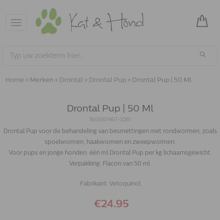
Toggle
navigation
Home
»
Merken
»
Drontal
»
Drontal Pup
»
Drontal Pup | 50 Ml
Drontal Pup | 50 Ml
360587467-3281
Drontal Pup voor de behandeling van besmettingen met rondwormen, zoals
spoelwormen, haakwormen en zweepwormen.
Voor pups en jonge honden: één ml Drontal Pup per kg lichaamsgewicht.
Verpakking: Flacon van 50 ml.
Fabrikant:
Vetoquinol
€24.95