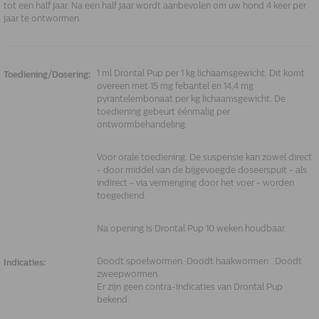
tot een half jaar. Na een half jaar wordt aanbevolen om uw hond 4 keer per
jaar te ontwormen.
1 ml Drontal Pup per 1 kg lichaamsgewicht. Dit komt
Toediening/Dosering:
overeen met 15 mg febantel en 14,4 mg
pyrantelembonaat per kg lichaamsgewicht. De
toediening gebeurt éénmalig per
ontwormbehandeling.
Voor orale toediening. De suspensie kan zowel direct
- door middel van de bijgevoegde doseerspuit - als
indirect - via vermenging door het voer - worden
toegediend.
Na opening is Drontal Pup 10 weken houdbaar.
Doodt spoelwormen. Doodt haakwormen . Doodt
Indicaties:
zweepwormen.
Er zijn geen contra-indicaties van Drontal Pup
bekend.