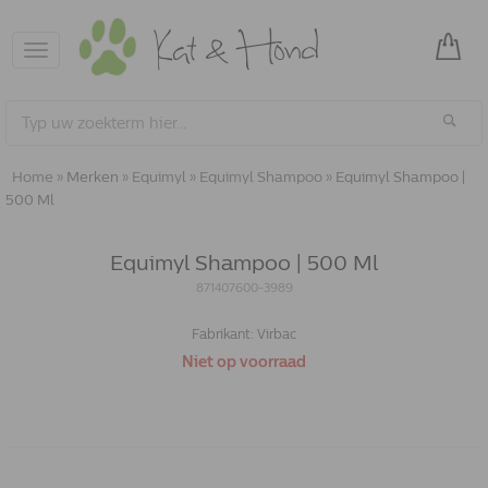
Toggle
navigation
Home
»
Merken
»
Equimyl
»
Equimyl Shampoo
»
Equimyl Shampoo |
500 Ml
Equimyl Shampoo | 500 Ml
871407600-3989
Fabrikant:
Virbac
Niet op voorraad