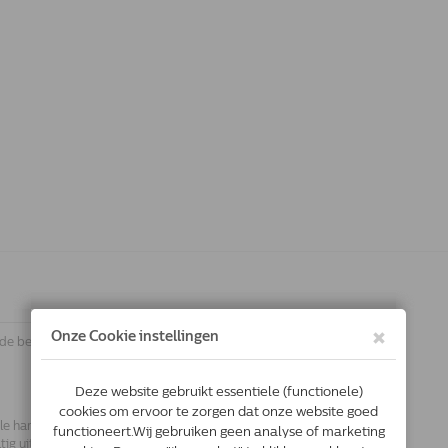
 de behandeling van verstopping en
le haren in die kleine haarballen
ig uitgebraakt, een enkele keer