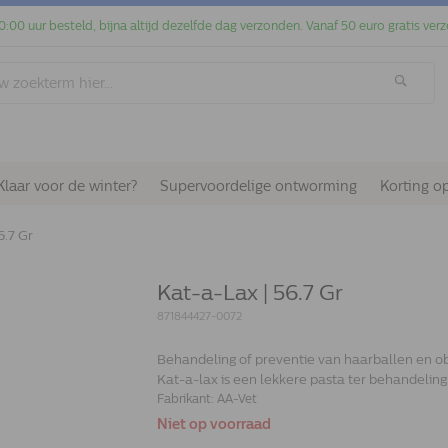
0:00 uur besteld, bijna altijd dezelfde dag verzonden. Vanaf 50 euro gratis verz
Klaar voor de winter?
Supervoordelige ontworming
Korting o
6.7 Gr
Kat-a-Lax | 56.7 Gr
871844427-0072
Behandeling of preventie van haarballen en obst
Kat-a-lax is een lekkere pasta ter behandeling 
Fabrikant:
AA-Vet
Niet op voorraad