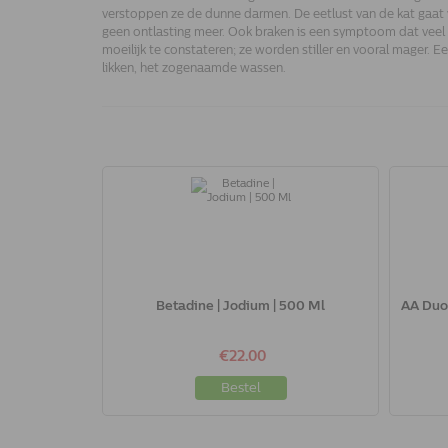
verstoppen ze de dunne darmen. De eetlust van de kat gaat 
geen ontlasting meer. Ook braken is een symptoom dat veel g
moeilijk te constateren; ze worden stiller en vooral mager. E
likken, het zogenaamde wassen.
Betadine | Jodium | 500 Ml
AA Duos
€22.00
Bestel