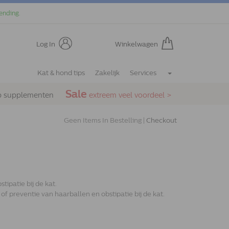
ending.
Log In
Winkelwagen
Kat & hond tips
Zakelijk
Services
Sale
p supplementen
extreem veel voordeel >
Geen Items In Bestelling |
Checkout
ipatie bij de kat.
of preventie van haarballen en obstipatie bij de kat.