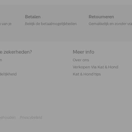
Betalen
Retourneren
n van je
Bekijk de betaalmogelijkheden
Gemakkelijk en zonder vr
de zekerheden?
Meer info
n
Over ons
Verkopen Via Kat & Hond
elijkheid
Kat & Hond tips
rbehouden
Privacybeleid