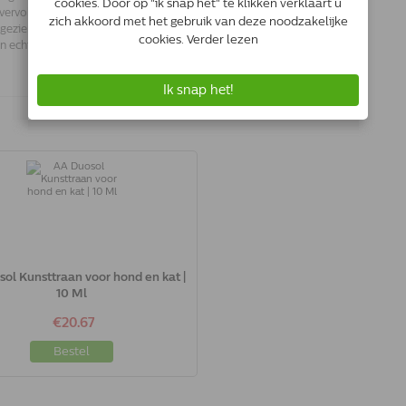
vervolgens achteruit en ze produceren
ezien wordt. Bij buitenkatten is dit
en echte haarbal ontstaat door veel
ol Kunsttraan voor hond en kat |
10 Ml
€20.67
Bestel