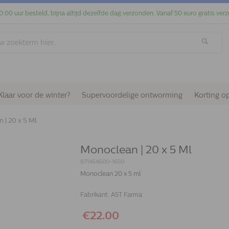
0:00 uur besteld, bijna altijd dezelfde dag verzonden. Vanaf 50 euro gratis verz
Klaar voor de winter?
Supervoordelige ontworming
Korting o
 | 20 x 5 Ml
Monoclean | 20 x 5 Ml
871464600-1650
Monoclean 20 x 5 ml
Fabrikant:
AST Farma
€22.00