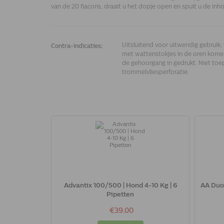
van de 20 flacons, draait u het dopje open en spuit u de in
Uitsluitend voor uitwendig gebruik;
Contra-indicaties:
met wattenstokjes in de oren kome
de gehoorgang in gedrukt. Niet toep
trommelvliesperforatie.
Advantix 100/500 | Hond 4-10 Kg | 6
AA Duos
Pipetten
€39.00