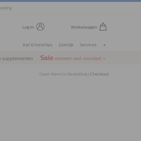
ending.
Log In
Winkelwagen
Kat & hond tips
Zakelijk
Services
Sale
p supplementen
extreem veel voordeel >
Geen Items In Bestelling |
Checkout