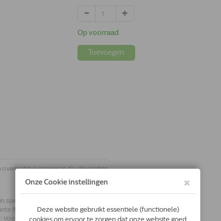
Op voorraad
Toevoegen
n overmatig oorsmeer in de uitwendige
 speciale flacons van 5 ml. Effectief
nte flacons wordt het reinigen van
. Voor elke behandeling neemt u één