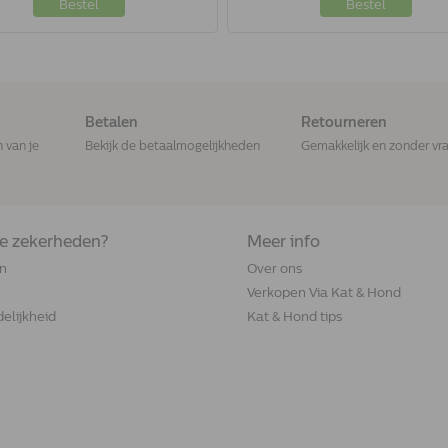
Bestel
Bestel
Betalen
Retourneren
n van je
Bekijk de betaalmogelijkheden
Gemakkelijk en zonder vr
de zekerheden?
Meer info
n
Over ons
Verkopen Via Kat & Hond
elijkheid
Kat & Hond tips