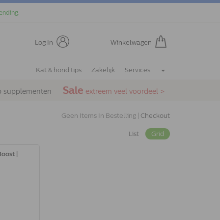
ending.
Log In
Winkelwagen
Kat & hond tips
Zakelijk
Services
Sale
p supplementen
extreem veel voordeel >
Geen Items In Bestelling |
Checkout
List
Grid