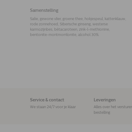
Samenstelling
Salie, gewone vlier, groene thee, hokjespeul, kattenklauw,
rode zonnehoed, Siberische ginseng, westerse
karmozijnbes, bètacaroteen, zink-l-methionine,
bentonite-montmorrilonite, alcohol 30%.
Service & contact
Leveringen
We staan 24/7 voor je klaar
Alles over het versture
bestelling