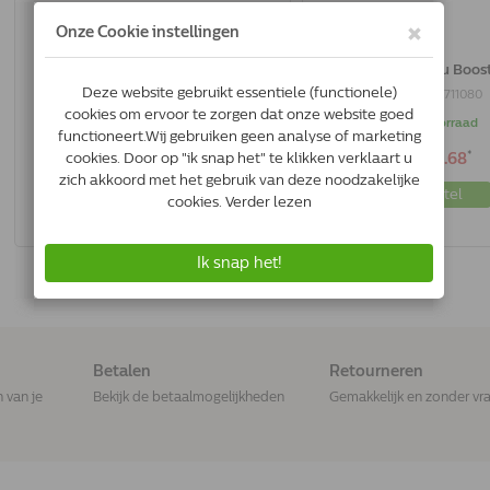
Phytonics Immu Boost Pro | 50 Ml
Phytonics Immu Boost
8718182711455
8718182711080
Op voorraad
Op voorraad
*
*
€33.50
€30.68
Bestel
Bestel
Betalen
Retourneren
n van je
Bekijk de betaalmogelijkheden
Gemakkelijk en zonder vr