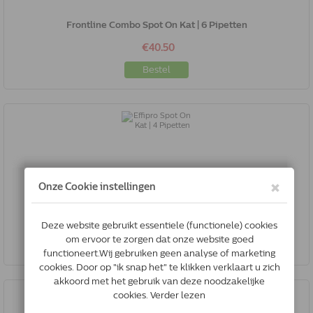
Frontline Combo Spot On Kat | 6 Pipetten
€40.50
Bestel
Effipro Spot On Kat | 4 Pipetten
€22.00
Bestel