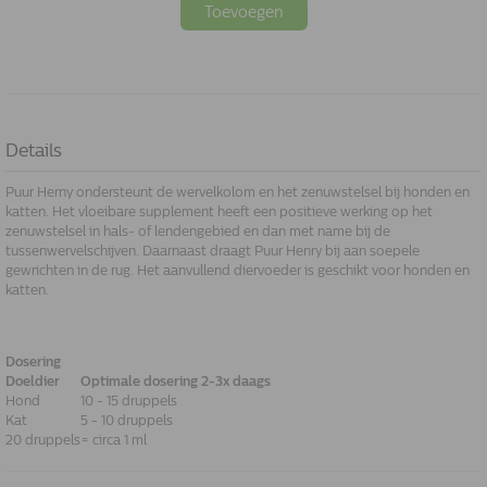
Toevoegen
Details
Puur Herny ondersteunt de wervelkolom en het zenuwstelsel bij honden en
katten. Het vloeibare supplement heeft een positieve werking op het
zenuwstelsel in hals- of lendengebied en dan met name bij de
tussenwervelschijven. Daarnaast draagt Puur Henry bij aan soepele
gewrichten in de rug. Het aanvullend diervoeder is geschikt voor honden en
katten.
Dosering
Doeldier
Optimale dosering 2-3x daags
Hond
10 - 15 druppels
Kat
5 - 10 druppels
20 druppels
= circa 1 ml