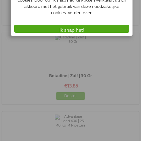
€21.03
Bestel
Betadine | Zalf | 30 Gr
€13.85
Bestel