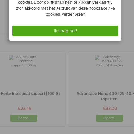
-Forte Intestinal support | 100 Gr
Advantage Hond 400 | 25-40 K
Pipetten
€23.45
€33.00
Bestel
Bestel