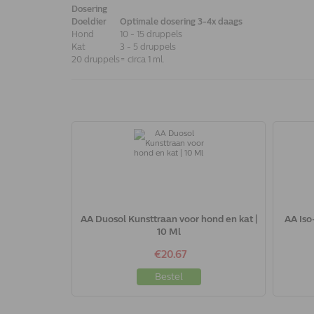
Dosering
Doeldier
Optimale dosering 3-4x daags
Hond
10 - 15 druppels
Kat
3 - 5 druppels
20 druppels
= circa 1 ml.
AA Duosol Kunsttraan voor hond en kat |
AA Iso
10 Ml
€20.67
Bestel