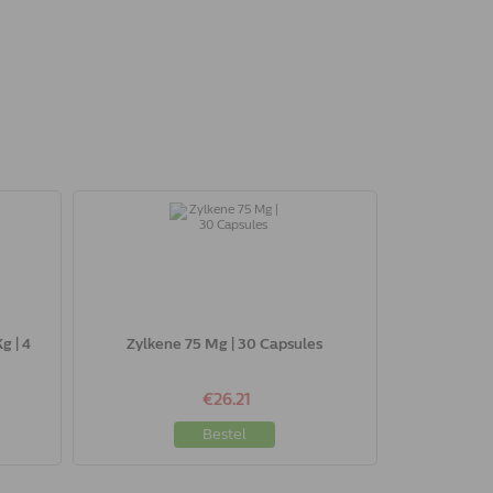
g | 4
Zylkene 75 Mg | 30 Capsules
€26.21
Bestel