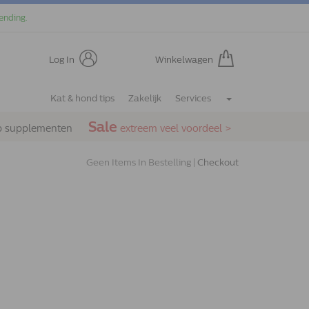
ending.
Log In
Winkelwagen
Kat & hond tips
Zakelijk
Services
Sale
p supplementen
extreem veel voordeel >
Geen Items In Bestelling |
Checkout