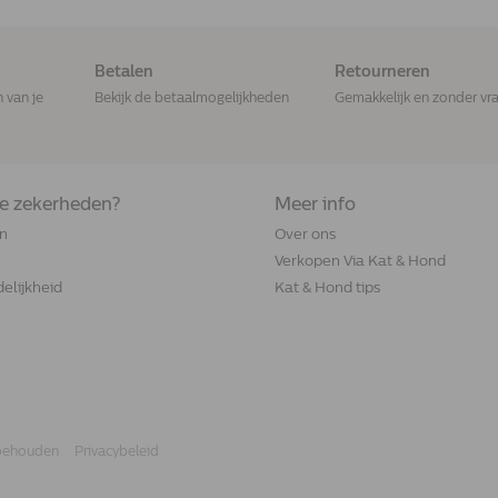
Betalen
Retourneren
n van je
Bekijk de betaalmogelijkheden
Gemakkelijk en zonder vr
de zekerheden?
Meer info
n
Over ons
Verkopen Via Kat & Hond
elijkheid
Kat & Hond tips
rbehouden
Privacybeleid