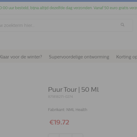
0:00 uur besteld, bijna altijd dezelfde dag verzonden. Vanaf 50 euro gratis verz
Klaar voor de winter?
Supervoordelige ontworming
Korting o
Puur Tour | 50 Ml
871818271-0274
Fabrikant:
NML Health
€19.72