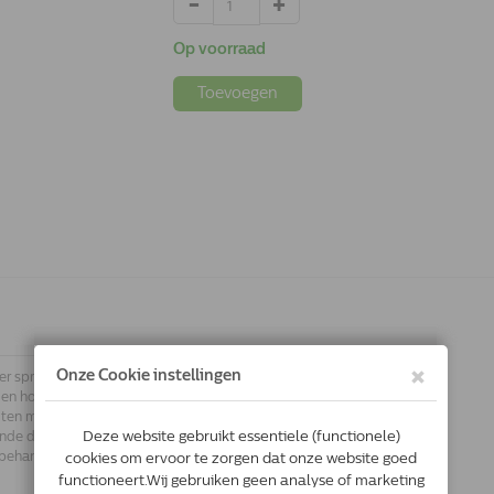
Op voorraad
Toevoegen
 sprake is van onrust tijdens reizen
n en honden. Voor een optimaal effect
ten minste 3 dagen. Geef een half uur
e de hele reis, elk uur een dosis. Is
e behandeling niet meer nodig.