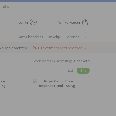
ending.
Log In
Winkelwagen
Kat & hond tips
Zakelijk
Services
Sale
p supplementen
extreem veel voordeel >
Geen Items In Bestelling |
Checkout
List
Grid