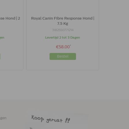
se Hond | 2
Royal Canin Fibre Response Hond |
7.5 Kg
3182550771214
gen
Levertijd 2 tot 3 Dagen
*
€58.00
Bestel
agen