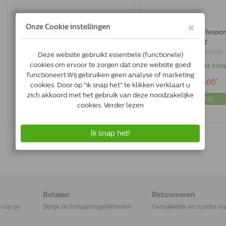
Royal Canin Fibre Response Hond |
Royal Canin Fibre Respon
14 Kg
Kg
3182550771221
3182550771207
Levertijd 2 tot 3 Dagen
Levertijd 2 tot 3 Da
*
*
€107.55
€26.00
Bestel
Bestel
Betalen
Retourneren
n van je
Bekijk de betaalmogelijkheden
Gemakkelijk en zonder vr