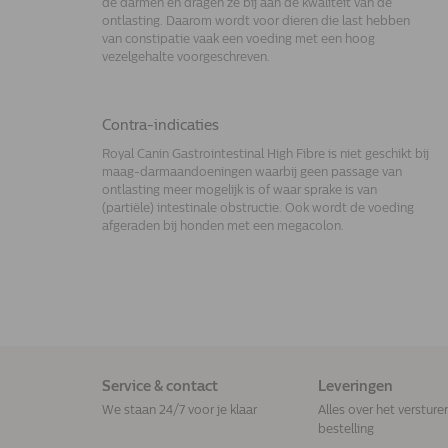
de darmen en dragen ze bij aan de kwaliteit van de
ontlasting. Daarom wordt voor dieren die last hebben
van constipatie vaak een voeding met een hoog
vezelgehalte voorgeschreven.
Contra-indicaties
Royal Canin Gastrointestinal High Fibre is niet geschikt bij
maag-darmaandoeningen waarbij geen passage van
ontlasting meer mogelijk is of waar sprake is van
(partiële) intestinale obstructie. Ook wordt de voeding
afgeraden bij honden met een megacolon.
Service & contact
Leveringen
We staan 24/7 voor je klaar
Alles over het versture
bestelling