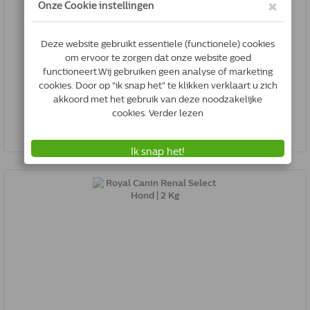
Royal Canin Renal Select Hond | 10 Kg
3182550842648
Op voorraad & gratis verzonden
*
€79.72
Bestel