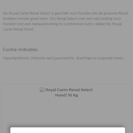
De Royal Canin Renal Select is geschikt voor honden die de gewone Renal-
brokken minder goed eten. Om Renal Select met een natvoeding voor
honden met een nieraandoening te combineren kunt u kijken bij: Royal
Canin Renal Hond.
Contra-indicaties
Hyperlipidemie, (Historie van) pancreatitis, drachtige en zogende teven.