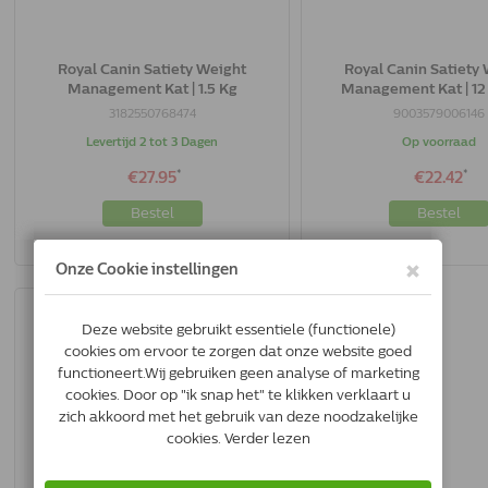
Royal Canin Satiety Weight
Royal Canin Satiety
Management Kat | 1.5 Kg
Management Kat | 12 
3182550768474
9003579006146
Levertijd 2 tot 3 Dagen
Op voorraad
*
*
€27.95
€22.42
Bestel
Bestel