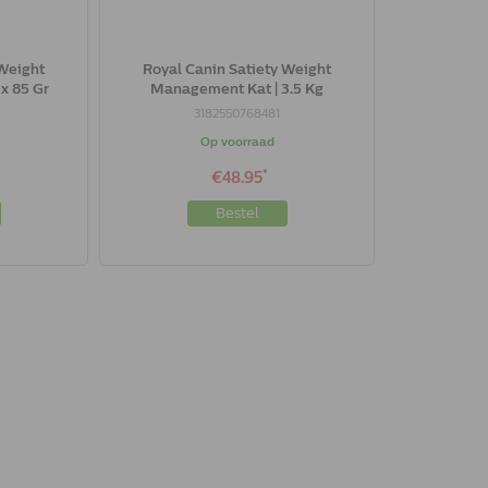
 Weight
Royal Canin Satiety Weight
x 85 Gr
Management Kat | 3.5 Kg
3182550768481
Op voorraad
*
€48.95
Bestel