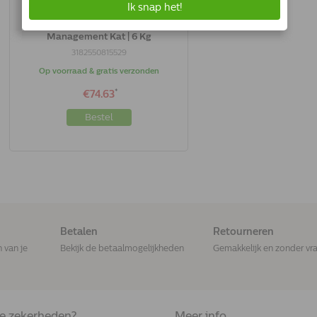
Royal Canin Satiety Weight
Management Kat | 6 Kg
3182550815529
Op voorraad & gratis verzonden
*
€74.63
Bestel
Betalen
Retourneren
n van je
Bekijk de betaalmogelijkheden
Gemakkelijk en zonder vr
de zekerheden?
Meer info