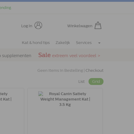
ending.
Log In
Winkelwagen
Kat & hond tips
Zakelijk
Services
Sale
p supplementen
extreem veel voordeel >
Geen Items In Bestelling |
Checkout
List
Grid