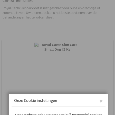
Contra-indicaties
Royal Canin Skin Support is niet geschikt voor pups en drachtige of
zogende teven. Uw dierenarts kan u het beste adviseren over de
behandeling en het te volgen dieet.
Royal Canin Skin Care Small Dog | 2 Kg
3182550797351
Levertijd 2 tot 3 Dagen