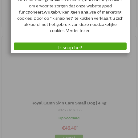
*
€27.00
Bestel
Royal Canin Skin Care Small Dog | 4 Kg
3182550797368
Op voorraad
*
€46.40