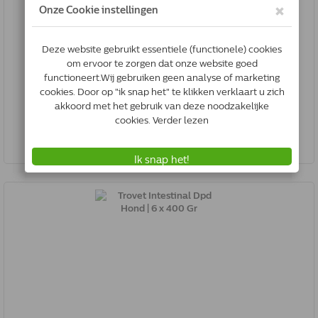
Trovet Intestinal Dpd Hond | 3 Kg
8716811001397
Op voorraad
*
€27.16
Bestel