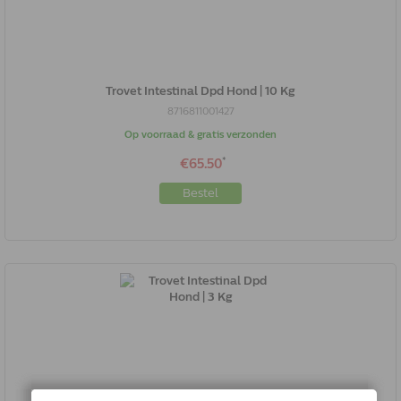
Trovet Intestinal Dpd Hond | 10 Kg
8716811001427
Op voorraad & gratis verzonden
*
€65.50
Bestel