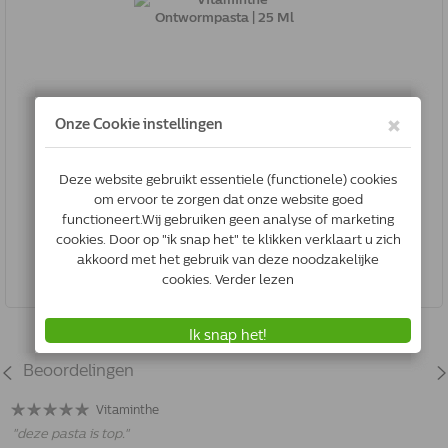
Vitaminthe Ontwormpasta | 25 Ml
8714076002593
Niet op voorraad
Beoordelingen
Vitaminthe
"
deze pasta is top.
"