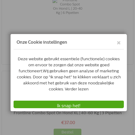
Frontline Combo Spot On Hond L | 20-40 Kg | 6 Pipetten
€59.00
Bestel
Frontline Combo Spot On Hond XL | 40-60 Kg | 3 Pipetten
€37.00
Bestel