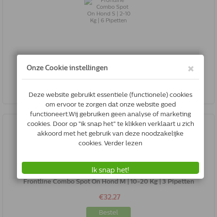
Frontline Combo Spot On Hond S | 2-10 Kg | 6 Pipetten
€47.00
Bestel
Frontline Combo Spot On Hond M | 10-20 Kg | 3 Pipetten
€32.27
Bestel