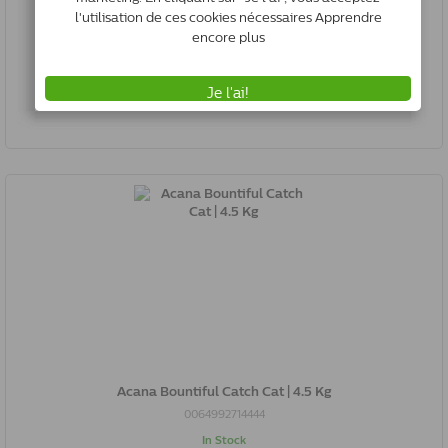
*
€14.29
(€4.20/100gr)
Ajouter au panier
All prices include VAT, Plus shipping costs if applicable
Acana Bountiful Catch Cat | 4.5 Kg
0064992714444
In Stock