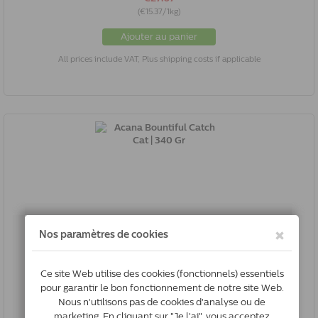
(€15.37/1kg)
Ajouter au panier
All prices include VAT, Plus shipping costs if applicable
Acana Bountiful Catch Cat | 340 Gr
0064992714413
In Stock