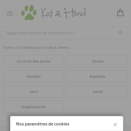
Toggle
navigation
Home
»
Conseils pour chats & chiens
Le cycle des puces
Stress
Seresto
Advantix
Vers
Joints
Supplements