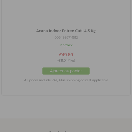
Acana Indoor Entree Cat | 4.5 Kg
0064992714512
In Stock
*
€49.69
(€11.04/1kg)
Ajouter au panier
All prices include VAT, Plus shipping costs if applicable