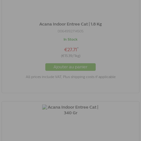
Acana Indoor Entree Cat | 1.8 Kg
0064992714505
In Stock
*
€27.71
(€15.39/1kg)
Ajouter au panier
All prices include VAT, Plus shipping costs if applicable