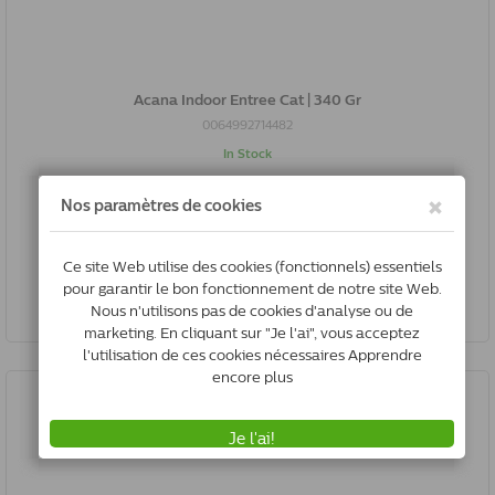
Acana Indoor Entree Cat | 340 Gr
0064992714482
In Stock
*
€14.29
(€4.20/100gr)
Ajouter au panier
All prices include VAT, Plus shipping costs if applicable