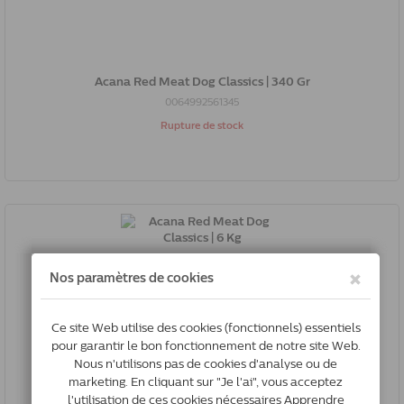
Acana Red Meat Dog Classics | 340 Gr
0064992561345
Rupture de stock
Acana Red Meat Dog Classics | 6 Kg