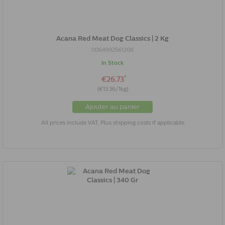
Acana Red Meat Dog Classics | 2 Kg
0064992561208
In Stock
*
€26.73
(€13.36/1kg)
Ajouter au panier
All prices include VAT, Plus shipping costs if applicable