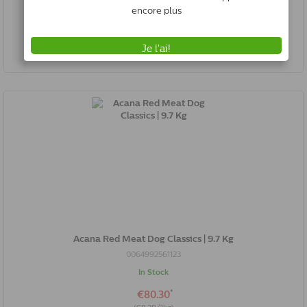
0064992561604
Rupture de stock
Acana Red Meat Dog Classics | 9.7 Kg
0064992561123
In Stock
*
€80.30