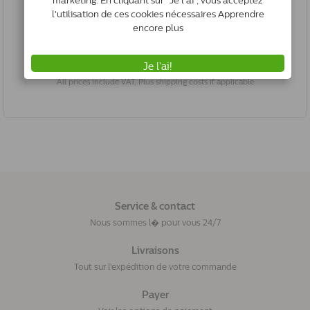
*
€24.72
(€4.12/1pcs)
Ajouter au panier
All prices include VAT, Plus shipping costs if applicable
Service & contact
Nous sommes l� pour vous 24/7
Livraisons
Tout sur l'expédition de votre commande
Payer