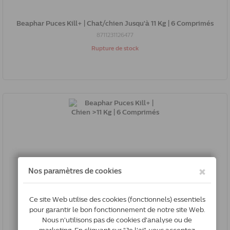
Beaphar Puces Kill+ | Chat/chien Jusqu'à 11 Kg | 6 Comprimés
8711231126477
Rupture de stock
Beaphar Puces Kill+ | Chien >11 Kg | 6 Comprimés
8711231126484
In Stock