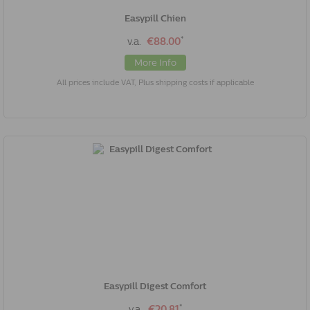
Easypill Chien
*
v.a.
€88.00
More Info
All prices include VAT, Plus shipping costs if applicable
Easypill Digest Comfort
*
v.a.
€20.81