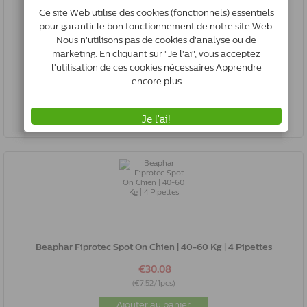
Beaphar Fiprotec Spot On Chien | 20-40 Kg | 4 Pipettes
€29.42
(€7.35/1pcs)
Ajouter au panier
All prices include VAT, Plus shipping costs if applicable
Beaphar Fiprotec Spot On Chien | 40-60 Kg | 4 Pipettes
€30.08
(€7.52/1pcs)
Ajouter au panier