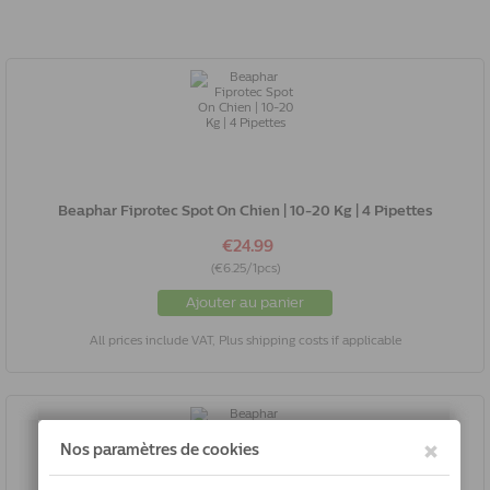
Beaphar Fiprotec Spot On Chien | 10-20 Kg | 4 Pipettes
€24.99
(€6.25/1pcs)
Ajouter au panier
All prices include VAT, Plus shipping costs if applicable