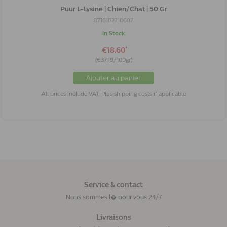
Puur L-Lysine | Chien/Chat | 50 Gr
8718182710687
In Stock
*
€18.60
(€37.19/100gr)
Ajouter au panier
All prices include VAT, Plus shipping costs if applicable
Service & contact
Nous sommes l� pour vous 24/7
Livraisons