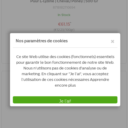
Puur L-Lysine | Cheval/Poney | 500 Gr
8718182710694
In Stock
*
€61.15
(€12.23/100gr)
Ajouter au panier
All prices include VAT, Plus shipping costs if applicable