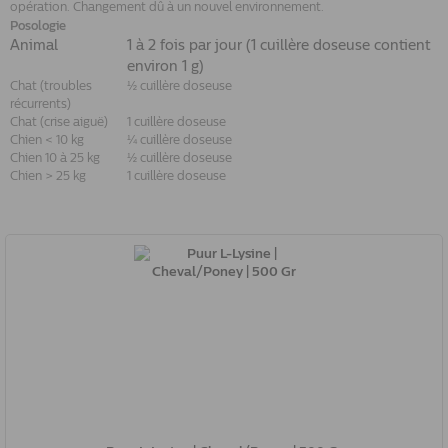
opération. Changement dû à un nouvel environnement.
Posologie
Animal
1 à 2 fois par jour (1 cuillère doseuse contient
environ 1 g)
Chat (troubles
½ cuillère doseuse
récurrents)
Chat (crise aiguë)
1 cuillère doseuse
Chien < 10 kg
¼ cuillère doseuse
Chien 10 à 25 kg
½ cuillère doseuse
Chien > 25 kg
1 cuillère doseuse