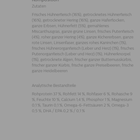
Zutaten
Frisches Hühnerfleisch (16%), getrocknetes Hühnerfleisch
(16%), getrockneter Hering (16%), ganze Haferflocken,
ganze Erbsen, Hühnerfett (5%), gemahlenes
Miscanthusgras, ganze grüne Linsen, frisches Putenfleisch
(4%), roher ganzer Hering (4%), ganze Kichererbsen, ganze
rote Linsen, Linsenfaser, ganzes rohes Kaninchen (1%),
frisches Hühnerorganfleisch (Leber und Herz) (1%), frisches
Putenorganfleisch (Leber und Herz) (1%), Hühnerknorpel
(1%), getrocknete Algen, frischer ganzer Butternusskürbis,
frischer ganzer Kürbis, frische ganze Preiselbeeren, frische
ganze Heidelbeeren
Analytische Bestandteile
Rohprotein 37 %, Rohfett 14 %, Rohfaser 6 %, Rohasche 9
%, Feuchte 10 %, Calcium 1,4 %, Phosphor 1 %, Magnesium
0,1 %, Taurin 0,1 %, Omega-6-Fettsäuren 2 %, Omega-3
0,5 %, DHA / EPA 0,2 % / 0,1 %