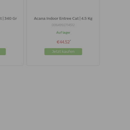
 | 340 Gr
Acana Indoor Entree Cat | 4.5 Kg
0064992714512
Auf lager
*
€44.52
Jetzt kaufen