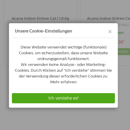
Acana Indoor Entree Cat | 1.8 Kg
Acana Indoor Entree Cat
0064992714505
0064992714482
Auf lager
Auf lager
*
*
€24.54
€12.34
Jetzt kaufen
Jetzt kaufen