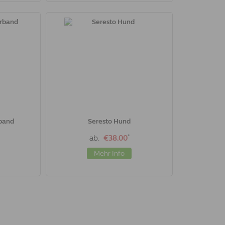
rband
Seresto Hund
*
ab.
€38.00
Mehr Info