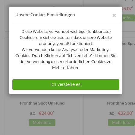
*
*
ab.
€23.45
ab.
€25.07
Mehr Info
Mehr Info
Frontline Spot On Hund
Frontline Spra
*
*
ab.
€24.00
ab.
€22.00
Mehr Info
Mehr Info