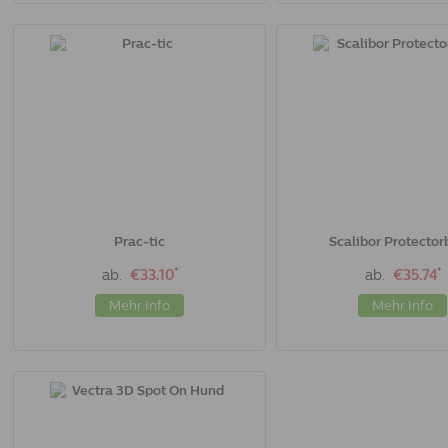
Prac-tic
Scalibor Protecto
*
*
ab.
€33.10
ab.
€35.74
Mehr Info
Mehr Info