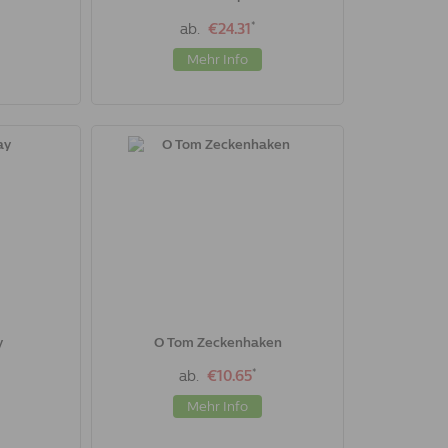
*
ab.
€24.31
Mehr Info
y
O Tom Zeckenhaken
*
ab.
€10.65
Mehr Info