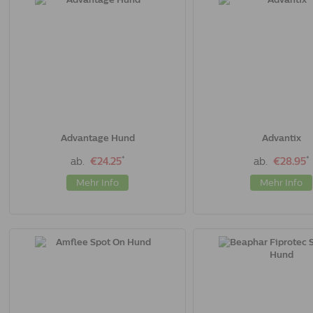
Advantage Hund
Advantix
*
*
ab.
€24.25
ab.
€28.95
Mehr Info
Mehr Info