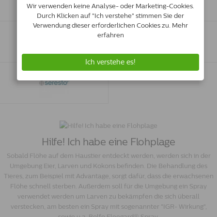
Hilfe! Ich habe eine Flohplage
Sobald Flöhe auf dem Haustier entdeckt werden, werden sich in der
Umgebung Eier, Larven und Kokons befinden. Die Behandlung des
Tieres, zum Beispiel mit Advantage, sorgt dafür, dass die erwachsenen
Flöhe schnell sterben. Außerdem soll für die Umgebung ein Spray
verwendet werden um Larven zu bekämpfen die sich überall
verstecken, am besten ein Spray mit sogenannter "IGR- Wirkung",
sowie u.a. Bolfo Fleegard® Spray.