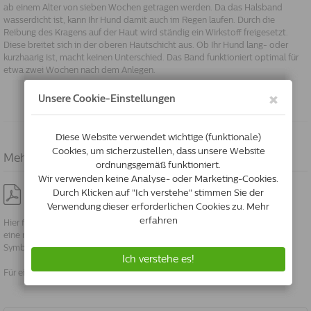
ab einem Alter von sieben Wochen getragen werden. Da das Halsband
wasserdicht ist, kann Ihr Hund damit auch im Regen laufen. Durch die
Reibung des Kragens auf der Haut wird ständig ein Wirkstoff freigesetzt.
Diese breitet sich in der oberen Hautschicht aus. Ob Ihr Hund lang- oder
kurzhaarig ist, macht keinen Unterschied. Das Band funktioniert optimal für
etwa zwei Wochen nach dem Anlegen.
-Dies ist eine automatisierte Übersetzung-
Mehr Info
Packungsbeilage Scalibor Protectorband
Hier finden Sie die Packungsbeilage im PDF-Format. Sie können diese für
eine mögliche zukünftige Verwendung speichern. Wenn Sie auf das PDF-
Symbol klicken, wird ein neuer Bildschirm oder ein neues Popup geöffnet.
Für ein Popup muss Ihr Browser so eingestellt sein, dass dies möglich ist.