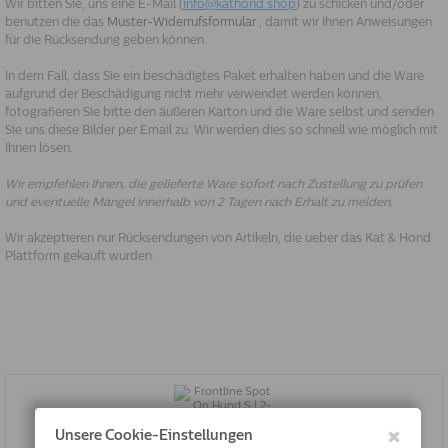
Wir bitten Sie, uns eine E-Mail (
info@kathond.shop
) zu schicken und/oder
benutzen die das
Muster-Widerrufsformular
, damit wir Ihnen Anweisungen
für die Rücksendung geben können.
In dem Fall, dass Sie ein beschädigtes Paket erhalten haben und die Ware
aufgrund der Beschädigung nicht mehr verwendet werden können,
fotografieren Sie bitte den äußeren Karton und die Ware selbst und senden
Sie uns diese Bilder per Email zu. Wir werden dies so schnell wie möglich mit
Ihnen lösen.
Wir empfehlen Ihnen, die gelieferte Ware sofort nach Zustellung zu prüfen
und eventuelle Mängel innerhalb von 2 Tagen nach Erhalt zu melden.
Wir akzeptieren nur Rücksendungen von Artikeln, die ueber das Kat & Hond
Plattform gekauft wurden.