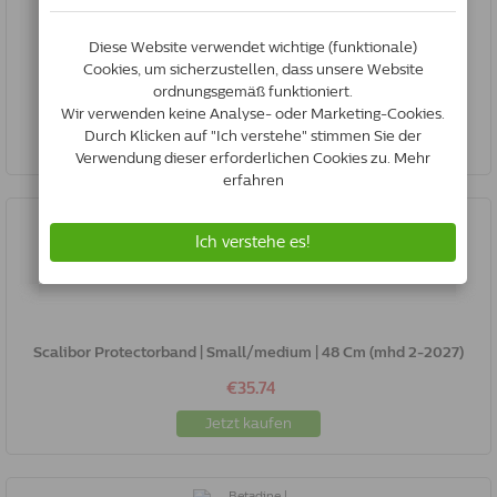
Frontline Spot On Hund S | 2-10 Kg | 6 Pipetten
€39.00
Jetzt kaufen
Scalibor Protectorband | Small/medium | 48 Cm (mhd 2-2027)
€35.74
Jetzt kaufen