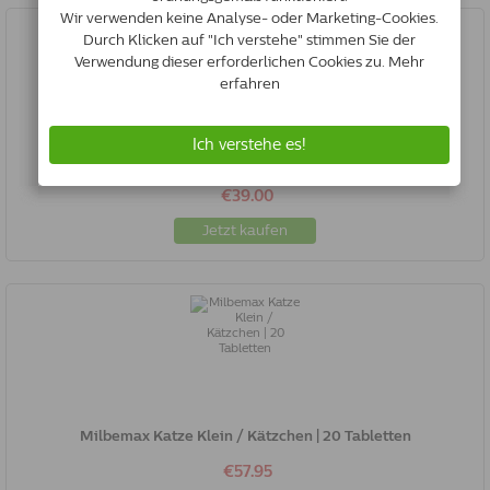
Frontline Spot On Hund S | 2-10 Kg | 6 Pipetten
€39.00
Jetzt kaufen
Milbemax Katze Klein / Kätzchen | 20 Tabletten
€57.95