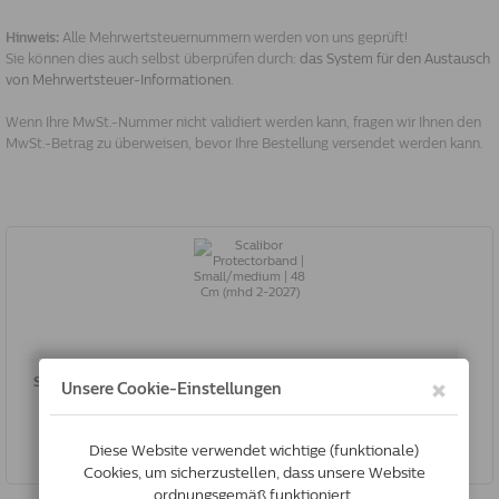
Hinweis:
Alle Mehrwertsteuernummern werden von uns geprüft!
Sie können dies auch selbst überprüfen durch:
das System für den Austausch
von Mehrwertsteuer-Informationen.
Wenn Ihre MwSt.-Nummer nicht validiert werden kann, fragen wir Ihnen den
MwSt.-Betrag zu überweisen, bevor Ihre Bestellung versendet werden kann.
Scalibor Protectorband | Small/medium | 48 Cm (mhd 2-2027)
€35.74
Jetzt kaufen