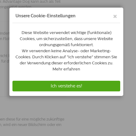
. Advantage Dog kann auch als Teil
 eingesetzt werden.
indert den Flohbefall für mindestens 4
 Flohbefall, tötet Flöhe innerhalb
icht behandeln, die Behandlung der
ls für die Behandlung der Hundewelpen
en diese für eine mögliche zukünftige
 wird ein neuer Bildschirm oder ein