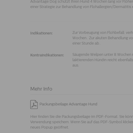
Advantage Dog schützt Ihren Hund 4 Wochen lang vor Flöhen
einer Strategie zur Behandlung von Flohallergien/Dermatitis
Zur Vorbeugung von Flohbefall: verh
Indikationen:
Wochen.. Zur akuten Behandlung von
einer Stunde ab..
Säugende Welpen unter 8 Wochen n
Kontraindikationen:
laktierenden Hündin reicht ebenfal
aus.
Mehr Info
Packungsbeilage Advantage Hund
Hier finden Sie die Packungsbeilage im PDF-Format. Sie könn
Verwendung speichern. Wenn Sie auf das PDF-Symbol klicken,
neues Popup geöffnet.