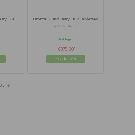
sty | 24
Drontal Hund Tasty | 102 Tabletten
4007221042136
Auf lager
*
€375.00
Jetzt kaufen