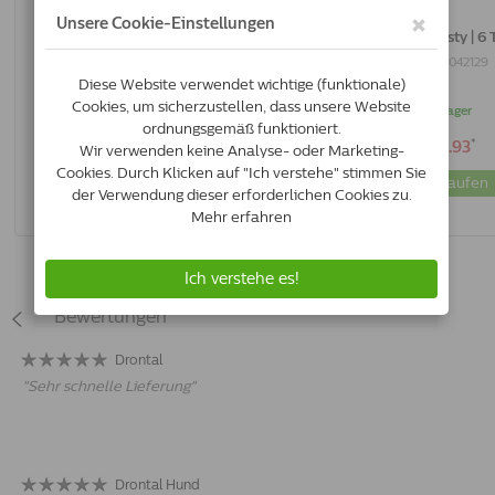
Drontal Hund Tasty | 2 Tabletten
Drontal Hund Tasty | 6 
4007221035053
4007221042129
Auf lager
Auf lager
*
*
€20.71
€34.93
Jetzt kaufen
Jetzt kaufen
Bewertungen
Drontal
"
Sehr schnelle Lieferung
"
Drontal Hund