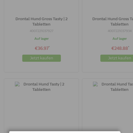
Drontal Hund Gross Tasty | 2
Drontal Hund Gross Ta
Tabletten
Tabletten
4007221037927
4007221037934
Auf lager
Auf lager
*
*
€36.97
€248.88
Jetzt kaufen
Jetzt kaufen