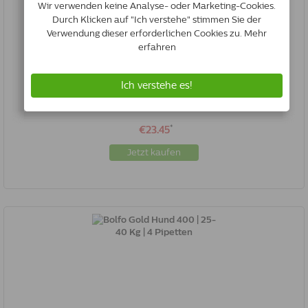
Bolfo Gold Hund 40 | < 4 Kg | 4 Pipetten
4007221024798
Auf lager
*
€23.45
Jetzt kaufen