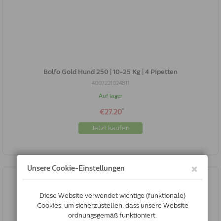
Bolfo Gold Hund 250 | 10-25 Kg | 4 Pipetten
4007221024811
Auf lager
*
€27.20
Jetzt kaufen