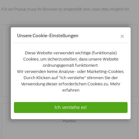
Für ein Popup muss Ihr Browser so eingestellt sein, dass dies möglich ist.
Advantix 100/500 | Hund 4-10 Kg | 6 Pipetten
€40.58
Jetzt kaufen