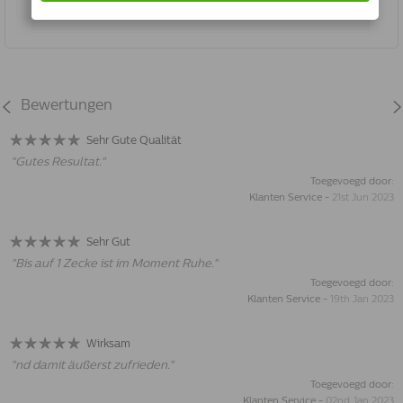
Jetzt kaufen
Bewertungen
Sehr Gute Qualität
"
Gutes Resultat.
"
Toegevoegd door:
Klanten Service
-
21st Jun 2023
Sehr Gut
"
Bis auf 1 Zecke ist im Moment Ruhe.
"
Toegevoegd door:
Klanten Service
-
19th Jan 2023
Wirksam
"
nd damit äußerst zufrieden.
"
Toegevoegd door:
Klanten Service
-
02nd Jan 2023