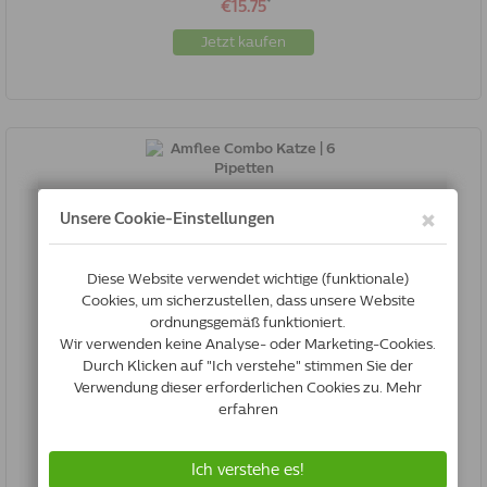
*
€15.75
Jetzt kaufen
Amflee Combo Katze | 6 Pipetten
3838989680435
Auf lager
*
€25.25