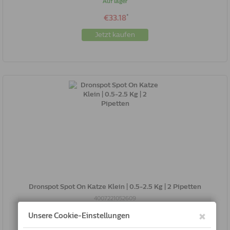
Auf lager
*
€33.18
Jetzt kaufen
Dronspot Spot On Katze Klein | 0.5-2.5 Kg | 2 Pipetten
4007221052609
Auf lager
*
€22.62