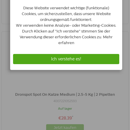
Jetzt kaufen
Dronspot Spot On Katze Medium | 2.5-5 Kg | 2 Pipetten
4007221052593
Auf lager
*
€28.39
Jetzt kaufen