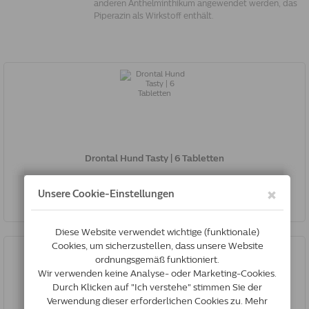
anderen Anthelminthikum angewendet werden, das
Piperazin als Wirkstoff enthält.
Drontal Hund Tasty | 6 Tabletten
€34.93
Jetzt kaufen